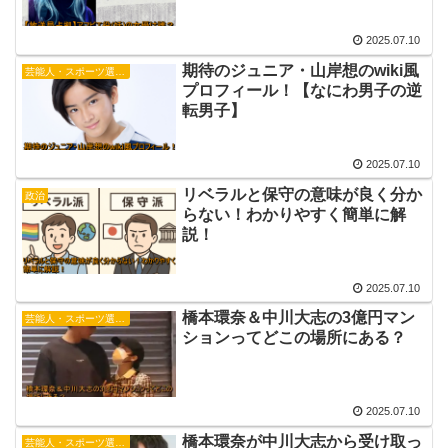
2025.07.10
期待のジュニア・山岸想のwiki風
芸能人・スポーツ選手・有名人
プロフィール！【なにわ男子の逆
転男子】
2025.07.10
リベラルと保守の意味が良く分か
政治
らない！わかりやすく簡単に解
説！
2025.07.10
橋本環奈＆中川大志の3億円マン
芸能人・スポーツ選手・有名人
ションってどこの場所にある？
2025.07.10
橋本環奈が中川大志から受け取っ
芸能人・スポーツ選手・有名人