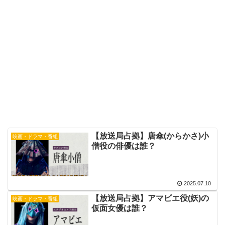
【放送局占拠】唐傘(からかさ)小
映画・ドラマ・番組
僧役の俳優は誰？
2025.07.10
【放送局占拠】アマビエ役(妖)の
映画・ドラマ・番組
仮面女優は誰？