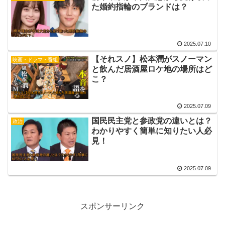
た婚約指輪のブランドは？
2025.07.10
【それスノ】松本潤がスノーマン
映画・ドラマ・番組
と飲んだ居酒屋ロケ地の場所はど
こ？
2025.07.09
国民民主党と参政党の違いとは？
政治
わかりやすく簡単に知りたい人必
見！
2025.07.09
スポンサーリンク