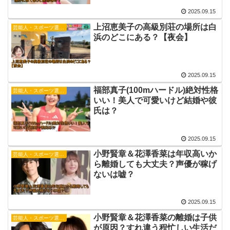
2025.09.15
上沼恵美子の高級別荘の場所は白
芸能人・スポーツ選手・有名人
浜のどこにある？【夜会】
2025.09.15
福部真子(100mハードル)絶対性格
芸能人・スポーツ選手・有名人
いい！美人で可愛いけど結婚や彼
氏は？
2025.09.15
小野賢章＆花澤香菜は年収高いか
芸能人・スポーツ選手・有名人
ら離婚しても大丈夫？声優が稼げ
ないは嘘？
2025.09.15
小野賢章＆花澤香菜の離婚は子供
芸能人・スポーツ選手・有名人
が原因？すれ違う程忙しい生活だ