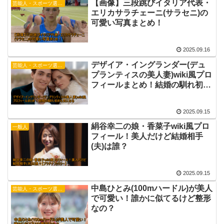
【画像】三段跳びイタリア代表・
芸能人・スポーツ選手・有名人
エリカサラチェーニ(サラセニ)の
可愛い写真まとめ！
2025.09.16
デザイア・イングランダー(デュ
芸能人・スポーツ選手・有名人
プランティスの美人妻)wiki風プロ
フィールまとめ！結婚の馴れ初め
も気になる
2025.09.15
絹谷幸二の娘・香菜子wiki風プロ
一般人
フィール！美人だけど結婚相手
(夫)は誰？
2025.09.15
中島ひとみ(100mハードル)が美人
芸能人・スポーツ選手・有名人
で可愛い！誰かに似てるけど整形
なの？