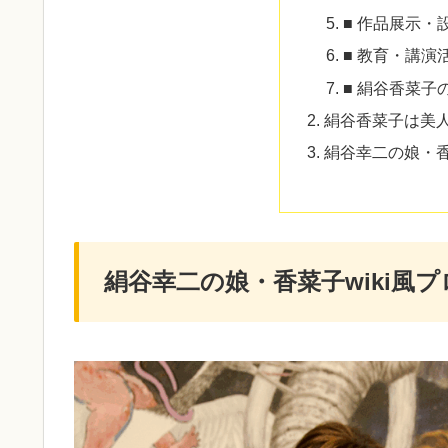
■ 作品展示・
■ 教育・講演
■ 絹谷香菜子
絹谷香菜子は美人
絹谷幸二の娘・
絹谷幸二の娘・香菜子wiki風