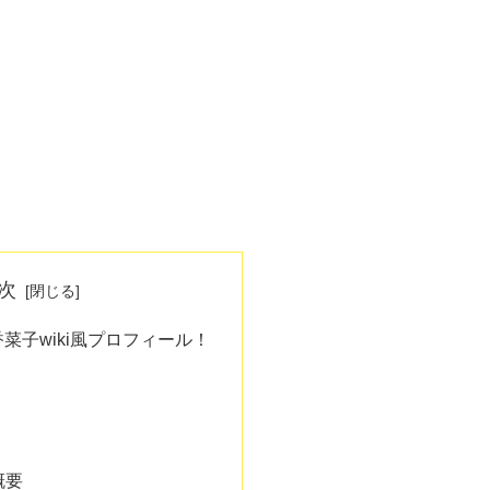
次
菜子wiki風プロフィール！
概要