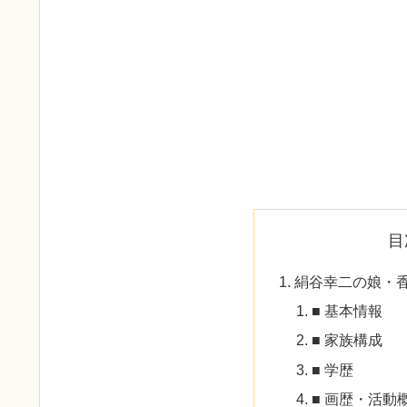
目
絹谷幸二の娘・香
■ 基本情報
■ 家族構成
■ 学歴
■ 画歴・活動