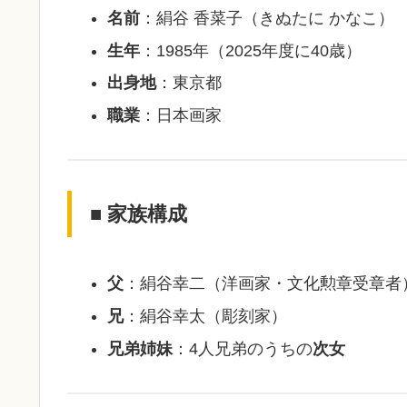
名前
：絹谷 香菜子（きぬたに かなこ）
生年
：1985年（2025年度に40歳）
出身地
：東京都
職業
：日本画家
■ 家族構成
父
：絹谷幸二（洋画家・文化勲章受章者
兄
：絹谷幸太（彫刻家）
兄弟姉妹
：4人兄弟のうちの
次女