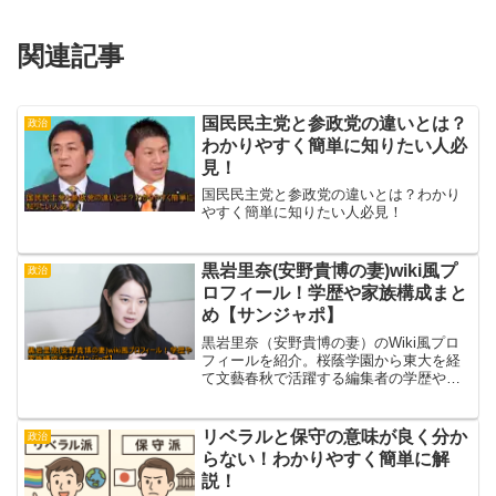
関連記事
国民民主党と参政党の違いとは？
政治
わかりやすく簡単に知りたい人必
見！
国民民主党と参政党の違いとは？わかり
やすく簡単に知りたい人必見！
黒岩里奈(安野貴博の妻)wiki風プ
政治
ロフィール！学歴や家族構成まと
め【サンジャポ】
黒岩里奈（安野貴博の妻）のWiki風プロ
フィールを紹介。桜蔭学園から東大を経
て文藝春秋で活躍する編集者の学歴や経
歴、そして安野貴博との結婚・家族構
成・子供について最新情報をまとめまし
た。
リベラルと保守の意味が良く分か
政治
らない！わかりやすく簡単に解
説！