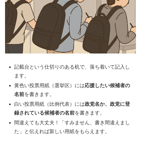
記載台という仕切りのある机で、落ち着いて記入し
ます。
黄色い投票用紙（選挙区）には
応援したい候補者の
名前
を書きます。
白い投票用紙（比例代表）には
政党名か、政党に登
録されている候補者の名前
を書きます。
間違えても大丈夫！「すみません、書き間違えまし
た」と伝えれば新しい用紙をもらえます。