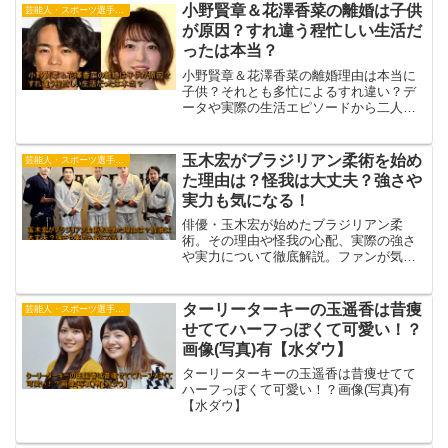
小野賢章＆花澤香菜の離婚は子供
芸能人・スポーツ選手・有名人
が原因？すれ違う程忙しい生活だ
ったは本当？
小野賢章＆花澤香菜の離婚理由は本当に
子供？それとも多忙によるすれ違い？デ
ータや実際の生活エピソードから二人の
決断を考察します。
玉木宏がブラジリアン柔術を始め
芸能人・スポーツ選手・有名人
た理由は？怪我は大丈夫？強さや
実力も気になる！
俳優・玉木宏が始めたブラジリアン柔
術。その理由や怪我の心配、実際の強さ
や実力について徹底解説。ファンが気に
なる背景をまとめました。
ターリーターキーの玉遥香は昔痩
芸能人・スポーツ選手・有名人
せててハーフっぽくて可愛い！？
画像(写真)有【水ダウ】
ターリーターキーの玉遥香は昔痩せてて
ハーフっぽくて可愛い！？画像(写真)有
【水ダウ】