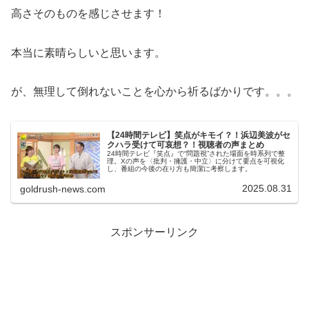
高さそのものを感じさせます！
本当に素晴らしいと思います。
が、無理して倒れないことを心から祈るばかりです。。。
【24時間テレビ】笑点がキモイ？！浜辺美波がセ
クハラ受けて可哀想？！視聴者の声まとめ
24時間テレビ『笑点』で“問題視”された場面を時系列で整
理。Xの声を〈批判・擁護・中立〉に分けて要点を可視化
し、番組の今後の在り方も簡潔に考察します。
2025.08.31
goldrush-news.com
スポンサーリンク