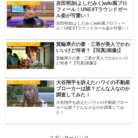
吉田明加(よしだみく)wiki風プロ
芸能人・スポーツ選手・有名人
フィール！UNEXTラウンドガー
ル姿が可愛い！
吉田明加(よしだみく)wiki風プロフィー
ル！UNEXTラウンドガール姿が可愛い！
箕輪厚介の妻・三香が美人でかわ
芸能人・スポーツ選手・有名人
いいけど何者？【写真(画像)】
箕輪厚介の妻・三香が美人でかわいいけ
ど何者？【写真(画像)】
大谷翔平を訴えたハワイの不動産
芸能人・スポーツ選手・有名人
ブローカーは誰？どんな人なのか
調査してみた！
大谷翔平を訴えたハワイの不動産ブロー
カーは誰？どんな人なのか調査してみ
た！
スポンサーリンク