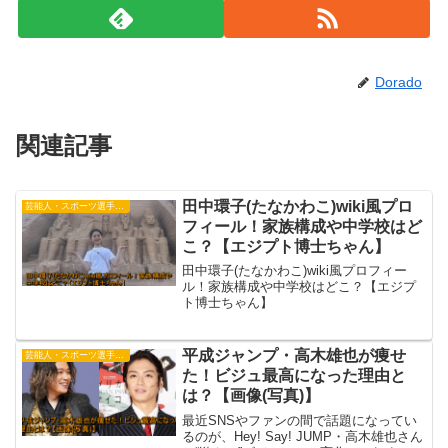
Dorado
関連記事
田中環子(たなかわこ)wiki風プロ
芸能人・スポーツ選手・有名人
フィール！家族構成や中学校はど
こ？【エジプト博士ちゃん】
田中環子(たなかわこ)wiki風プロフィー
ル！家族構成や中学校はどこ？【エジプ
ト博士ちゃん】
平成ジャンプ・高木雄也が痩せ
芸能人・スポーツ選手・有名人
た！ビジュ最高になった理由と
は？【画像(写真)】
最近SNSやファンの間で話題になってい
るのが、Hey! Say! JUMP・高木雄也さん