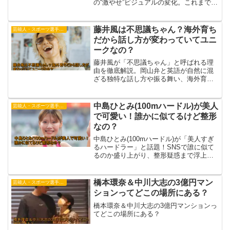
の“激やせ”ビジュアルの変化。これまでも
ワイルドで色気のあるイメージが強かっ
た彼ですが、最近は「痩せて垢抜け
た！」「顔が小さくなった？」「ビジュ
藤井風は不思議ちゃん？海外育ち
芸能人・スポーツ選手・有名人
爆発して...
だから話し方が変わっていてユニ
ークなの？
藤井風が「不思議ちゃん」と呼ばれる理
由を徹底解説。岡山弁と英語が自然に混
ざる独特な話し方や振る舞い、海外育ち
と誤解されるほどユニークな言葉感覚の
ルーツを紹介します。
中島ひとみ(100mハードル)が美人
芸能人・スポーツ選手・有名人
で可愛い！誰かに似てるけど整形
なの？
中島ひとみ(100mハードル)が「美人すぎ
るハードラー」と話題！SNSで誰に似て
るのか盛り上がり、整形疑惑まで浮上し
ています。噂の真相や過去の写真、美貌
の秘密に迫ります。
橋本環奈＆中川大志の3億円マン
芸能人・スポーツ選手・有名人
ションってどこの場所にある？
橋本環奈＆中川大志の3億円マンションっ
てどこの場所にある？