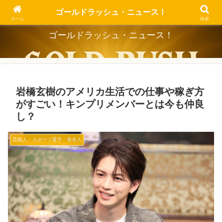
Dig the Trend, Strike the Gold.
ゴールドラッシュ・ニュース！
ホーム
検索
ゴールドラッシュ・ニュース！
岩橋玄樹のアメリカ生活での仕事や稼ぎ方
がすごい！キンプリメンバーとは今も仲良
し？
芸能人・スポーツ選手・有名人