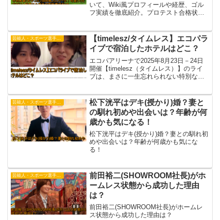
いて、Wiki風プロフィールや経歴、ゴル
フ実績を徹底紹介。プロテスト合格状況
や彼氏・家族構成もまとめ、可愛いと話
題の素顔に迫ります。
【timelesz/タイムレス】エコパラ
芸能人・スポーツ選手・有名人
イブで宿泊したホテルはどこ？
エコパアリーナで2025年8月23日－24日
開催【timelesz（タイムレス）】のライ
ブは、まさに一生忘れられない特別な時
間になりました。遠方から訪れたファン
にとっては、ライブ後の余韻をどこで過
ごすのかも大切なポイントですよね。
松下洸平はデキ(授かり)婚？妻と
芸能人・スポーツ選手・有名人
「出演者や...
の馴れ初めや出会いは？年齢が何
歳かも気になる！
松下洸平はデキ(授かり)婚？妻との馴れ初
めや出会いは？年齢が何歳かも気にな
る！
前田裕二(SHOWROOM社長)がホ
芸能人・スポーツ選手・有名人
ームレス状態から成功した理由
は？
前田裕二(SHOWROOM社長)がホームレ
ス状態から成功した理由は？