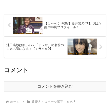
【しゃべくり007】新井紫乃(準しづはた
姫)wiki風プロフィール！
池田瑛紗は頭いい？「テレサ」の名前の
由来も気になる！【ミラクル9】
コメント
コメントを書き込む
ホーム
芸能人・スポーツ選手・有名人