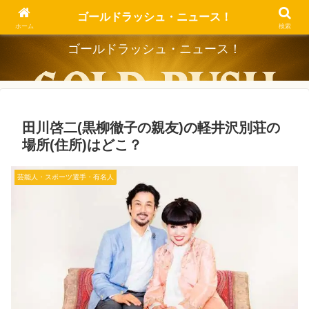
Dig the Trend, Strike the Gold.
ゴールドラッシュ・ニュース！
ホーム
検索
ゴールドラッシュ・ニュース！
田川啓二(黒柳徹子の親友)の軽井沢別荘の
場所(住所)はどこ？
芸能人・スポーツ選手・有名人