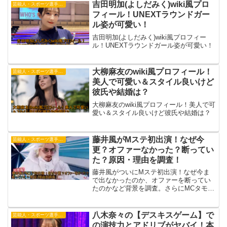
吉田明加(よしだみく)wiki風プロ
芸能人・スポーツ選手・有名人
フィール！UNEXTラウンドガー
ル姿が可愛い！
吉田明加(よしだみく)wiki風プロフィー
ル！UNEXTラウンドガール姿が可愛い！
大柳麻友のwiki風プロフィール！
芸能人・スポーツ選手・有名人
美人で可愛い＆スタイル良いけど
彼氏や結婚は？
大柳麻友のwiki風プロフィール！美人で可
愛い＆スタイル良いけど彼氏や結婚は？
藤井風がMステ初出演！なぜ今
芸能人・スポーツ選手・有名人
更？オファーなかった？断ってい
た？原因・理由を調査！
藤井風がついにMステ初出演！なぜ今ま
で出なかったのか、オファーを断ってい
たのかなど背景を調査。さらにMCタモリ
への想いや、出演決断の裏側に迫りま
す。
八木奈々の【デスキスゲーム】で
芸能人・スポーツ選手・有名人
の演技力とアドリブがヤバイ！本