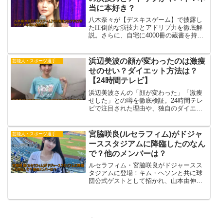
当に本好き？
八木奈々が【デスキスゲーム】で披露し
た圧倒的な演技力とアドリブ力を徹底解
説。さらに、自宅に4000冊の蔵書を持ち
年間200冊以上を読む“本好きエピソー
ド”や役作りへの影響も紹介します。
浜辺美波の顔が変わったのは激痩
芸能人・スポーツ選手・有名人
せのせい？ダイエット方法は？
【24時間テレビ】
浜辺美波さんの「顔が変わった」「激痩
せした」との噂を徹底検証。24時間テレ
ビで注目された理由や、独自のダイエッ
ト方法・美容ルーティンまで詳しく紹介
します。
宮脇咲良(ルセラフィム)がドジャ
芸能人・スポーツ選手・有名人
ーススタジアムに降臨したのなん
で？他のメンバーは？
ルセラフィム・宮脇咲良がドジャースス
タジアムに登場！キム・ヘソンと共に球
団公式ゲストとして招かれ、山本由伸投
手との交流も実現。他のメンバーがいな
かった理由も徹底解説します。