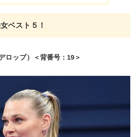
美女ベスト５！
ダールデロップ）＜背番号：19＞