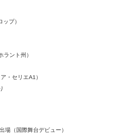
デロップ）
ホラント州）
イタリア・セリエA1）
り
出場（国際舞台デビュー）