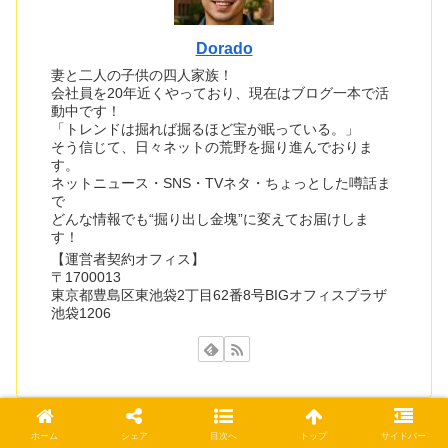
Dorado
妻と二人の子供の四人家族！
会社員を20年近くやっており、現在はブログ一本で活
動中です！
「トレンドは掘れば掘るほど宝が眠っている。」
そう信じて、日々ネットの荒野を掘り進んでおりま
す。
ネットニュース・SNS・TVネタ・ちょっとした噂話ま
で
どんな情報でも“掘り出し金塊”に変えてお届けしま
す！
【運営者契約オフィス】
〒1700013
東京都豊島区東池袋2丁目62番8号BIGオフィスプラザ
池袋1206
ホーム
シェア
目次へ
トップ
サイドバー