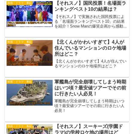
【それスノ】国民投票！名場面ラ
映画・ドラマ・番組
ンキングベスト10の結果は？
【それスノ】で実施された国民投票によ
る「名場面ランキングベスト10」の結果
を紹介！Snow Manの爆笑企画から感動シ
ーンまで、ファンが選んだ名場面を詳し
くまとめました。
【北くんがかわいすぎて】4人が
映画・ドラマ・番組
住んでいるマンションのロケ地場
所はどこ？
【北くんがかわいすぎて】4人が住んでい
るマンションのロケ地場所はどこ？
軍艦島が完全崩壊してしまう時期
映画・ドラマ・番組
はいつ頃？最安値ツアーでその前
に行きたい人必見！
軍艦島が完全崩壊してしまう時期はいつ
頃？最安値ツアーでその前に行きたい人
必見！
【それスノ】スーキーズ(学園ド
映画・ドラマ・番組
ラマ)の学校ロケ地の場所はど