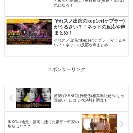
ど彼氏や結婚は？家族構成(両親・兄弟)も
気になる！
それスノ出演のkep1er(ケプラー)
芸能人・スポーツ選手・有名人
がうるさい？！ネットの反応や声
まとめ！
それスノ出演のkep1er(ケプラー)がうるさ
い？！ネットの反応や声まとめ！
スポンサーリンク
警視庁SSBC強行犯係(相葉雅紀)がめちゃ
面白い！口コミや評判も調査！
IKKOの地元・福岡に建てた豪邸一軒家の
場所はどこ？