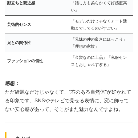
顔立ちと親近感
「話し方も柔らかくて好感度高
い」
「モデルだけじゃなくアート活
芸術的センス
動までしてるのがすごい」
「兄妹の仲の良さにほっこり」
兄との関係性
「理想の家族」
「金髪なのに上品」「私服セン
ファッションの個性
スもおしゃれすぎる」
感想：
ただ綺麗なだけじゃなくて、“芯のある自然体”が好かれて
る印象です。SNSやテレビで見せる表情に、変に飾って
ない安心感があって、そこがまた魅力なんですよね。