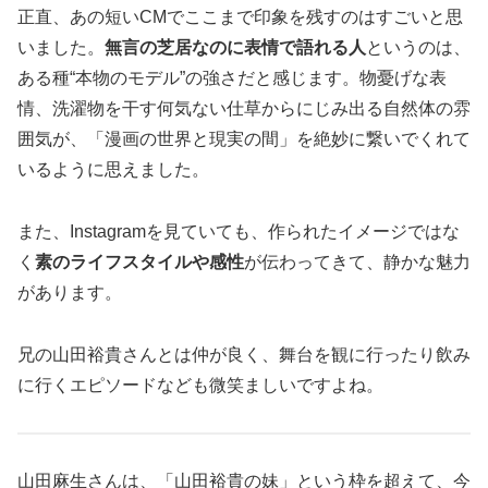
正直、あの短いCMでここまで印象を残すのはすごいと思
いました。
無言の芝居なのに表情で語れる人
というのは、
ある種“本物のモデル”の強さだと感じます。物憂げな表
情、洗濯物を干す何気ない仕草からにじみ出る自然体の雰
囲気が、「漫画の世界と現実の間」を絶妙に繋いでくれて
いるように思えました。
また、Instagramを見ていても、作られたイメージではな
く
素のライフスタイルや感性
が伝わってきて、静かな魅力
があります。
兄の山田裕貴さんとは仲が良く、舞台を観に行ったり飲み
に行くエピソードなども微笑ましいですよね。
山田麻生さんは、「山田裕貴の妹」という枠を超えて、今