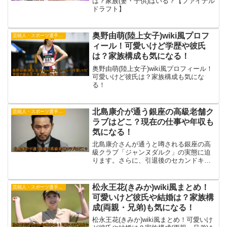
は？家族(妻・子供)はいる？【ファイナル
ドラフト】
奥野由萌(陸上女子)wiki風プロフ
芸能人・スポーツ選手・有名人
ィール！可愛いけど学歴や彼氏
は？家族構成も気になる！
奥野由萌(陸上女子)wiki風プロフィール！
可愛いけど彼氏は？家族構成も気にな
る！
北島康介が通う銀座の高級老舗ク
芸能人・スポーツ選手・有名人
ラブはどこ？現在の仕事や年収も
気になる！
北島康介さんが通うと噂される銀座の高
級クラブ「ジャンヌダルク」の実態に迫
ります。さらに、引退後のセカンドキャ
リアや現在の仕事、そして推定年収2〜3
億円の内訳についても徹底解説します。
松永王花(きみか)wiki風まとめ！
芸能人・スポーツ選手・有名人
可愛いけど彼氏や結婚は？家族構
成(両親・兄弟)も気になる！
松永王花(きみか)wiki風まとめ！可愛いけ