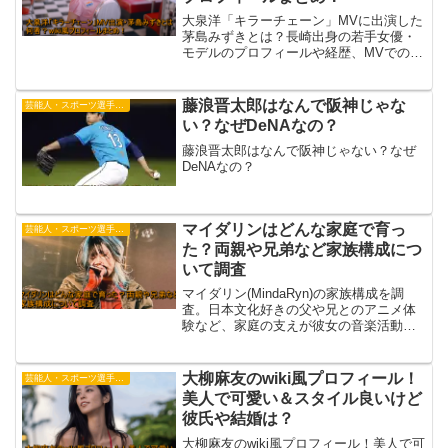
大泉洋「キラーチェーン」MVに出演した
茅島みずきとは？長崎出身の若手女優・
モデルのプロフィールや経歴、MVでの見
どころを徹底解説します。
藤浪晋太郎はなんで阪神じゃな
芸能人・スポーツ選手・有名人
い？なぜDeNAなの？
藤浪晋太郎はなんで阪神じゃない？なぜ
DeNAなの？
マイダリンはどんな家庭で育っ
芸能人・スポーツ選手・有名人
た？両親や兄弟など家族構成につ
いて調査
マイダリン(MindaRyn)の家族構成を調
査。日本文化好きの父や兄とのアニメ体
験など、家庭の支えが彼女の音楽活動に
与えた影響を解説します。
大柳麻友のwiki風プロフィール！
芸能人・スポーツ選手・有名人
美人で可愛い＆スタイル良いけど
彼氏や結婚は？
大柳麻友のwiki風プロフィール！美人で可