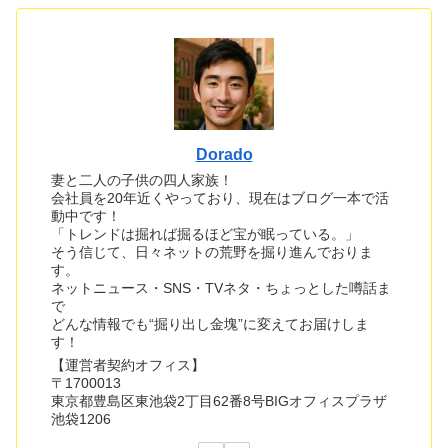
Dorado
妻と二人の子供の四人家族！
会社員を20年近くやっており、現在はブログ一本で活
動中です！
「トレンドは掘れば掘るほど宝が眠っている。」
そう信じて、日々ネットの荒野を掘り進んでおりま
す。
ネットニュース・SNS・TVネタ・ちょっとした噂話ま
で
どんな情報でも“掘り出し金塊”に変えてお届けしま
す！
【運営者契約オフィス】
〒1700013
東京都豊島区東池袋2丁目62番8号BIGオフィスプラザ
池袋1206