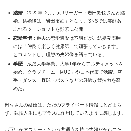
結婚
：2022年12月、元Jリーガー・岩田拓也さんと結
婚。結婚後は「岩田友絵」となり、SNSでは笑顔あ
ふれるツーショットを頻繁に公開。
恋愛事情
：過去の恋愛遍歴は不明だが、結婚発表時
には「仲良く楽しく健康第一で頑張っていきます」
とコメントし、理想の夫婦像を語っている。
学歴
：成蹊大学卒業。大学1年からアルティメットを
始め、クラブチーム「MUD」や日本代表で活躍。空
手・ダンス・野球・バスケなどの経験が競技力を高
めた。
田村さんの結婚は、ただのプライベート情報にとどまら
ず、競技人生にもプラスに作用しているように感じます。
お互いがアスリートという共通点を持つ夫婦だからこそ、