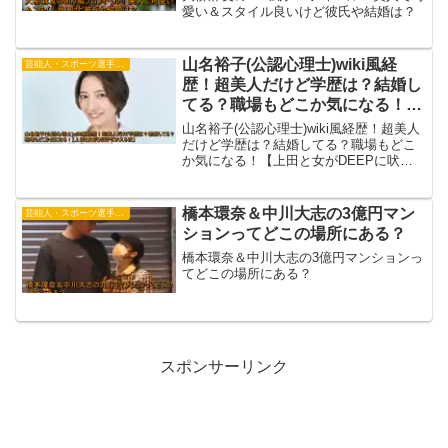
愛い＆スタイル良いけど彼氏や結婚は？
山名裕子(公認心理士)wiki風経
芸能人・スポーツ選手・有名人
歴！超美人だけど学歴は？結婚し
てる？職場もどこか気になる！
【上田と女がDEEPに吠える夜】
山名裕子(公認心理士)wiki風経歴！超美人
だけど学歴は？結婚してる？職場もどこ
か気になる！【上田と女がDEEPに吠え
る夜】
橋本環奈＆中川大志の3億円マン
芸能人・スポーツ選手・有名人
ションってどこの場所にある？
橋本環奈＆中川大志の3億円マンションっ
てどこの場所にある？
スポンサーリンク