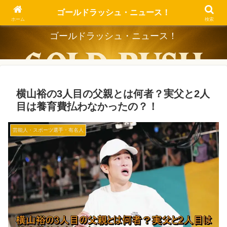
Dig the Trend, Strike the Gold.
ゴールドラッシュ・ニュース！
ホーム
検索
ゴールドラッシュ・ニュース！
横山裕の3人目の父親とは何者？実父と2人
目は養育費払わなかったの？！
芸能人・スポーツ選手・有名人