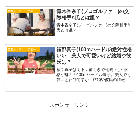
底調査します。
青木香奈子(プロゴルファー)の交
芸能人・スポーツ選手・有名人
際相手A氏とは誰？
青木香奈子(プロゴルファー)の交際相手A
氏とは誰？
福部真子(100mハードル)絶対性格
芸能人・スポーツ選手・有名人
いい！美人で可愛いけど結婚や彼
氏は？
福部真子は明るく前向きで礼儀正しい性
格が魅力の100mハードル選手。美人で可
愛いと評判ですが、結婚や彼氏の情報は
なく独身。競技に専念する姿勢が多くの
人を惹きつけています。
スポンサーリンク