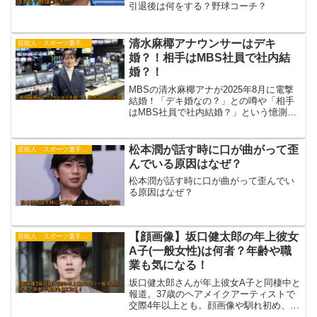
引退後は何をする？野球コーチ？
清水麻椰アナウンサーはデキ
芸能人・スポーツ選手・有名人
婚？！相手はMBS社員で社内結
婚？！
MBSの清水麻椰アナが2025年8月に電撃
結婚！「デキ婚なの？」との噂や「相手
はMBS社員で社内結婚？」という憶測の
真相を徹底解説。公式発表や過去の社内
結婚事例も紹介します。
松本潤が話す時に口が曲がって歪
芸能人・スポーツ選手・有名人
んでいる原因はなぜ？
松本潤が話す時に口が曲がって歪んでい
る原因はなぜ？
【顔画像】坂口健太郎の年上彼女
芸能人・スポーツ選手・有名人
A子(一般女性)は何者？年齢や職
業も気になる！
坂口健太郎さんが年上彼女A子と同棲中と
報道。37歳のヘアメイクアーティストで
交際4年以上とも。顔画像や馴れ初め、結
婚の可能性、理想のタイプとの一致も徹