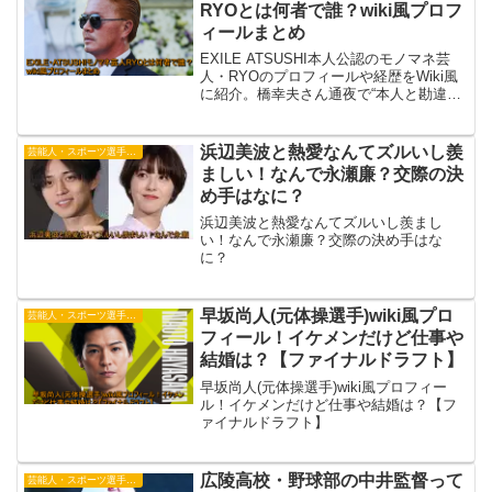
RYOとは何者で誰？wiki風プロフ
ィールまとめ
EXILE ATSUSHI本人公認のモノマネ芸
人・RYOのプロフィールや経歴をWiki風
に紹介。橋幸夫さん通夜で“本人と勘違い
された騒動”についても詳しくまとめてい
ます。
浜辺美波と熱愛なんてズルいし羨
芸能人・スポーツ選手・有名人
ましい！なんで永瀬廉？交際の決
め手はなに？
浜辺美波と熱愛なんてズルいし羨まし
い！なんで永瀬廉？交際の決め手はな
に？
早坂尚人(元体操選手)wiki風プロ
芸能人・スポーツ選手・有名人
フィール！イケメンだけど仕事や
結婚は？【ファイナルドラフト】
早坂尚人(元体操選手)wiki風プロフィー
ル！イケメンだけど仕事や結婚は？【フ
ァイナルドラフト】
広陵高校・野球部の中井監督って
芸能人・スポーツ選手・有名人