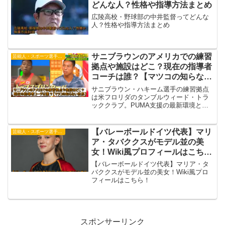
どんな人？性格や指導方法まとめ
広陵高校・野球部の中井監督ってどんな
人？性格や指導方法まとめ
サニブラウンのアメリカでの練習
芸能人・スポーツ選手・有名人
拠点や施設はどこ？現在の指導者
コーチは誰？【マツコの知らない
世界】
サニブラウン・ハキーム選手の練習拠点
は米フロリダのタンブルウィード・トラ
ッククラブ。PUMA支援の最新環境とラ
ナ・レイダー氏率いるコーチ陣の科学的
トレーニングが、世界基準の強さを支え
ています。
【バレーボールドイツ代表】マリ
芸能人・スポーツ選手・有名人
ア・タバククスがモデル並の美
女！Wiki風プロフィールはこち
ら！
【バレーボールドイツ代表】マリア・タ
バククスがモデル並の美女！Wiki風プロ
フィールはこちら！
スポンサーリンク