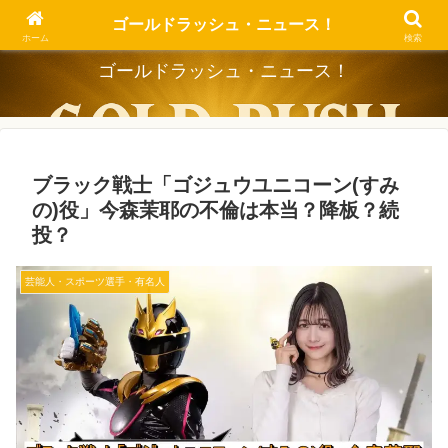
Dig the Trend, Strike the Gold.
ゴールドラッシュ・ニュース！
ホーム
検索
ゴールドラッシュ・ニュース！
ブラック戦士「ゴジュウユニコーン(すみ
の)役」今森茉耶の不倫は本当？降板？続
投？
芸能人・スポーツ選手・有名人