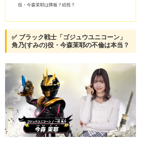
役・今森茉耶は降板？続投？
✅ ブラック戦士「ゴジュウユニコーン」
角乃(すみの)役・今森茉耶の不倫は本当？