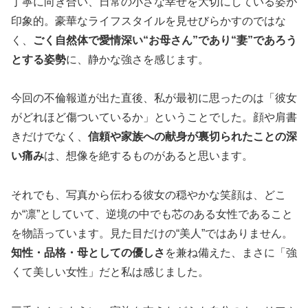
丁寧に向き合い、日常の小さな幸せを大切にしている姿が
印象的。豪華なライフスタイルを見せびらかすのではな
く、
ごく自然体で愛情深い“お母さん”であり“妻”であろう
とする姿勢
に、静かな強さを感じます。
今回の不倫報道が出た直後、私が最初に思ったのは「彼女
がどれほど傷ついているか」ということでした。顔や肩書
きだけでなく、
信頼や家族への献身が裏切られたことの深
い痛み
は、想像を絶するものがあると思います。
それでも、写真から伝わる彼女の穏やかな笑顔は、どこ
か“凛”としていて、逆境の中でも芯のある女性であること
を物語っています。見た目だけの“美人”ではありません。
知性・品格・母としての優しさ
を兼ね備えた、まさに「強
くて美しい女性」だと私は感じました。