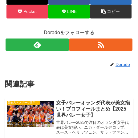
Pocket
LINE
コピー
Doradoをフォローする
Dorado
関連記事
女子バレーオランダ代表が美女揃
芸能人・スポーツ選手・有名人
い！プロフィールまとめ【2025
世界バレー女子】
世界バレー2025で注目のオランダ女子代
表は美女揃い。ニカ・ダールデロップ、
スース・ヘリッツェン、サラ・ファン・
アーレン, ヒケ・リケルマ, スーザン・ダ