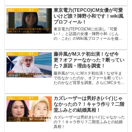
ムブリンク5人の年齢・身長・ポジショ
ン・所属・プレースタイルをWiki風に徹
東京電力(TEPCO)CM女優が可愛
芸能人・スポーツ選手・有名人
底紹介。
いけど誰？陣野小和です！wiki風
プロフィール！
東京電力(TEPCO)CMに出演し「可愛
い！」と話題の女優・陣野小和（じん
の・こわ）のWiki風プロフィールを徹底
紹介。年齢や経歴、魅力ポイントをわか
りやすくまとめました。
藤井風がMステ初出演！なぜ今
芸能人・スポーツ選手・有名人
更？オファーなかった？断ってい
た？原因・理由を調査！
藤井風がついにMステ初出演！なぜ今ま
で出なかったのか、オファーを断ってい
たのかなど背景を調査。さらにMCタモリ
への想いや、出演決断の裏側に迫りま
す。
カズレーザーは男好き(バイ)じゃ
芸能人・スポーツ選手・有名人
なかったの？！キャラ作り？二階
堂ふみとの結婚真相！
カズレーザーは男好き(バイ)じゃなかった
の？！キャラ作り？二階堂ふみとの結婚
真相！