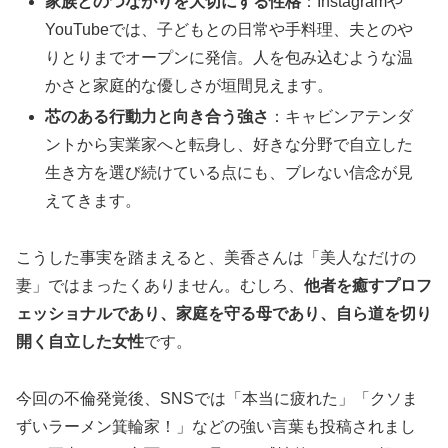
家族とのつながりを大切にする性格
：Instagramや
YouTubeでは、子どもとの日常や手料理、夫とのや
りとりまでオープンに発信。人を包み込むような温
かさと家庭的な優しさが垣間見えます。
芯のある行動力と向き合う強さ
：キャビンアテンダ
ントから実業家へと転身し、好きな分野で自立した
生き方を選び続けている点にも、ブレない信念が見
えてきます。
こうした事実を踏まえると、美香さんは「美人なだけの
妻」ではまったくありません。むしろ、
他者を癒すプロフ
ェッショナルであり、家庭を守る母であり、自ら道を切り
開く自立した女性
です。
今回の不倫発覚後、SNSでは「本当に疲れた」「クソま
ずいラーメン箕輪家！」などの強い言葉も投稿されまし