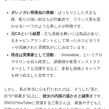
ダレノガレ明美似の美貌
：ぱっちりとした大きな
瞳、彫りの深い顔立ちが印象的で、フランス系を思
わせるハーフのような美しさが特徴です。
元CAという経歴
：立ち居振る舞いには気品があり、
元キャビンアテンダントとして培ったホスピタリテ
ィや洗練された雰囲気がにじみ出ています。
現在は実業家として活動
：「Aromatise」というアロ
マサロンを自ら経営し、調香師や食育インストラク
ターとしても活躍するなど、多彩な資格とキャリア
を持つ自立した女性です。
しかし、私が本当に心を打たれたのは、そうした“見た
目”や“肩書き”以上に、
彼女の内面の温かさと誠実さ
です。
SNSやYouTubeに登場する三香さんは、家族や子どもと