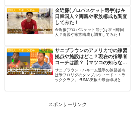
金近廉(プロバスケット選手)は在
芸能人・スポーツ選手・有名人
日韓国人？両親や家族構成も調査
してみた！
金近廉(プロバスケット選手)は在日韓国
人？両親や家族構成も調査してみた！
サニブラウンのアメリカでの練習
芸能人・スポーツ選手・有名人
拠点や施設はどこ？現在の指導者
コーチは誰？【マツコの知らない
世界】
サニブラウン・ハキーム選手の練習拠点
は米フロリダのタンブルウィード・トラ
ッククラブ。PUMA支援の最新環境とラ
ナ・レイダー氏率いるコーチ陣の科学的
トレーニングが、世界基準の強さを支え
ています。
スポンサーリンク