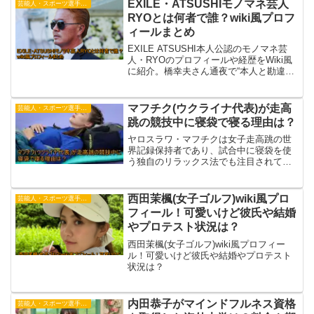
EXILE・ATSUSHIモノマネ芸人
芸能人・スポーツ選手・有名人
RYOとは何者で誰？wiki風プロフ
ィールまとめ
EXILE ATSUSHI本人公認のモノマネ芸
人・RYOのプロフィールや経歴をWiki風
に紹介。橋幸夫さん通夜で“本人と勘違い
された騒動”についても詳しくまとめてい
ます。
マフチク(ウクライナ代表)が走高
芸能人・スポーツ選手・有名人
跳の競技中に寝袋で寝る理由は？
ヤロスラワ・マフチクは女子走高跳の世
界記録保持者であり、試合中に寝袋を使
う独自のリラックス法でも注目されてい
ます。プロフィールや寝袋を使う理由、
話題となった大会について詳しく紹介し
ます。
西田茉楓(女子ゴルフ)wiki風プロ
芸能人・スポーツ選手・有名人
フィール！可愛いけど彼氏や結婚
やプロテスト状況は？
西田茉楓(女子ゴルフ)wiki風プロフィー
ル！可愛いけど彼氏や結婚やプロテスト
状況は？
内田恭子がマインドフルネス資格
芸能人・スポーツ選手・有名人