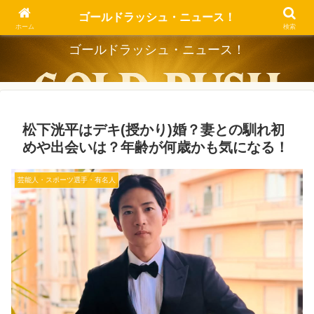
Dig the Trend, Strike the Gold.
ゴールドラッシュ・ニュース！
ホーム
検索
ゴールドラッシュ・ニュース！
松下洸平はデキ(授かり)婚？妻との馴れ初
めや出会いは？年齢が何歳かも気になる！
芸能人・スポーツ選手・有名人