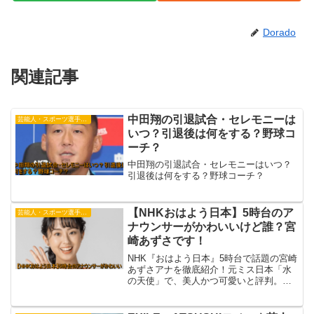
Dorado
関連記事
中田翔の引退試合・セレモニーは
芸能人・スポーツ選手・有名人
いつ？引退後は何をする？野球コ
ーチ？
中田翔の引退試合・セレモニーはいつ？
引退後は何をする？野球コーチ？
【NHKおはよう日本】5時台のア
芸能人・スポーツ選手・有名人
ナウンサーがかわいいけど誰？宮
崎あずさです！
NHK『おはよう日本』5時台で話題の宮崎
あずさアナを徹底紹介！元ミス日本「水
の天使」で、美人かつ可愛いと評判。プ
ロフィールや経歴、そして結婚の有無ま
で最新情報をまとめました。