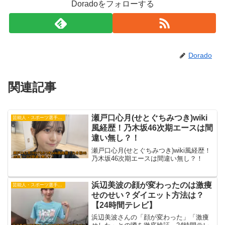
Doradoをフォローする
Dorado
関連記事
瀬戸口心月(せとぐちみつき)wiki
芸能人・スポーツ選手・有名人
風経歴！乃木坂46次期エースは間
違い無し？！
瀬戸口心月(せとぐちみつき)wiki風経歴！
乃木坂46次期エースは間違い無し？！
浜辺美波の顔が変わったのは激痩
芸能人・スポーツ選手・有名人
せのせい？ダイエット方法は？
【24時間テレビ】
浜辺美波さんの「顔が変わった」「激痩