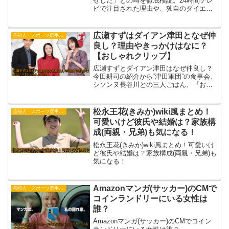
せした」との噂を徹底検証。24時間テレ
ビで注目された理由や、独自のダイエッ
ト方法・美容ルーティンまで詳しく紹介
します。
広瀬すずはダイアン津田となぜ仲
芸能人・スポーツ選手・有名人
良し？理由やきっかけはなに？
【おしゃれクリップ】
広瀬すずとダイアン津田はなぜ仲良し？
今田耕司の紹介から“津田軍団”の食事会、
シソンヌ長谷川との三人ごはん、『おし
ゃれクリップ』での掛け合いまで—理由
ときっかけをわかりやすく整理。
松永王花(きみか)wiki風まとめ！
芸能人・スポーツ選手・有名人
可愛いけど彼氏や結婚は？家族構
成(両親・兄弟)も気になる！
松永王花(きみか)wiki風まとめ！可愛いけ
ど彼氏や結婚は？家族構成(両親・兄弟)も
気になる！
Amazonマンガ(サッカー)のCMで
芸能人・スポーツ選手・有名人
コインランドリーにいる女性は
誰？
Amazonマンガ(サッカー)のCMでコイン