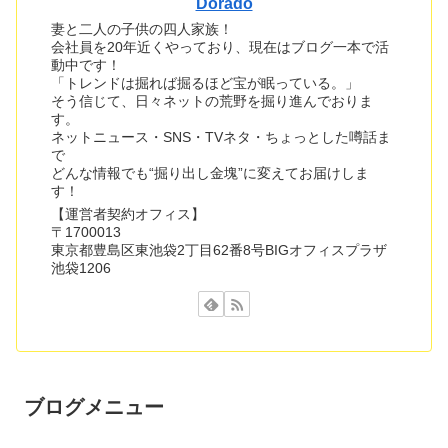
Dorado
妻と二人の子供の四人家族！
会社員を20年近くやっており、現在はブログ一本で活
動中です！
「トレンドは掘れば掘るほど宝が眠っている。」
そう信じて、日々ネットの荒野を掘り進んでおりま
す。
ネットニュース・SNS・TVネタ・ちょっとした噂話ま
で
どんな情報でも“掘り出し金塊”に変えてお届けしま
す！
【運営者契約オフィス】
〒1700013
東京都豊島区東池袋2丁目62番8号BIGオフィスプラザ
池袋1206
ブログメニュー