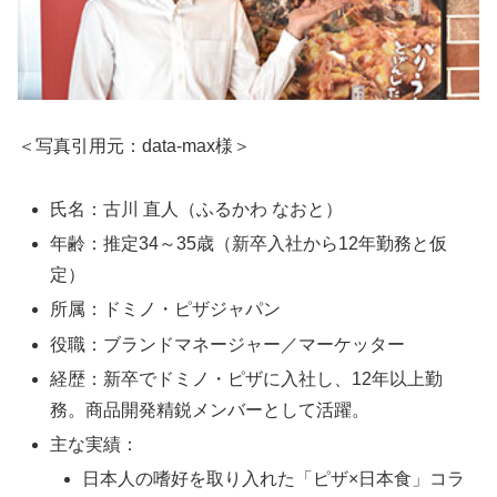
＜写真引用元：data-max様＞
氏名：古川 直人（ふるかわ なおと）
年齢：推定34～35歳（新卒入社から12年勤務と仮
定）
所属：ドミノ・ピザジャパン
役職：ブランドマネージャー／マーケッター
経歴：新卒でドミノ・ピザに入社し、12年以上勤
務。商品開発精鋭メンバーとして活躍。
主な実績：
日本人の嗜好を取り入れた「ピザ×日本食」コラ