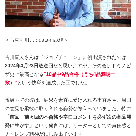
＜写真引用元：data-max様＞
古川直人さんは『ジョブチューン』に初出演されたのは
2024年3月23日
放送回だと思いますが、その会はドミノピ
ザ史上最高となる
“10品中9品合格（うち4品満場一
致）”
という快挙を達成した回でした。
番組内での彼は、結果を素直に受け入れる率直さや、周囲
の意見を柔軟に取り入れる姿勢が際立っていました。特に
「前回・前々回の不合格や辛口コメントを必ず次の商品開
発に生かす」
という発言には、リーダーとしての責任感と
チャレンジ精神がにじみ出ています。