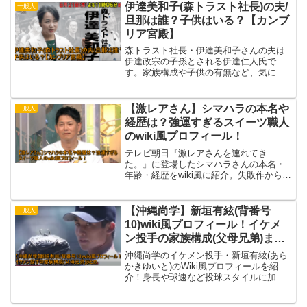
伊達美和子(森トラスト社長)の夫/
一般人
旦那は誰？子供はいる？【カンブ
リア宮殿】
森トラスト社長・伊達美和子さんの夫は
伊達政宗の子孫とされる伊達仁人氏で
す。家族構成や子供の有無など、気にな
るプライベート情報をまとめました。
【激レアさん】シマハラの本名や
一般人
経歴は？強運すぎるスイーツ職人
のwiki風プロフィール！
テレビ朝日『激レアさんを連れてき
た。』に登場したシマハラさんの本名・
年齢・経歴をwiki風に紹介。失敗作から奇
跡の大発明を生み出し、福岡空港のお土
産や世界的チョコ祭典にまで進出した強
運スイーツ職人の素顔に迫ります。
【沖縄尚学】新垣有絃(背番号
一般人
10)wiki風プロフィール！イケメ
ン投手の家族構成(父母兄弟)まと
め
沖縄尚学のイケメン投手・新垣有絃(あら
かきゆいと)のWiki風プロフィールを紹
介！身長や球速など投球スタイルに加
え、父母や兄弟との家族エピソードまで
詳しくまとめました。