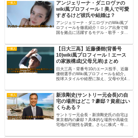
アンジェリーナ・ダニロヴァの
一般人
wiki風プロフィール！美人で可愛
すぎるけど彼氏や結婚は？
アンジェリーナ・ダニロヴァのWiki風プ
ロフィールを徹底紹介！ロシア出身で韓
国を拠点に活躍するモデル・歌手・タレ
ントの経歴や年齢、代表作をまとめまし
た。さらに彼氏や結婚の噂、恋愛事情に
ついても最新情報を調査しています。
【日大三高】近藤優樹(背番号
一般人
10)wiki風プロフィール！エース
の家族構成(父母兄弟)まとめ
日大三高・背番号10のエース投手、近藤
優樹選手のWiki風プロフィールを紹介。
投球スタイルや経歴に加え、父母や兄4人
との家族エピソードまで徹底解説しま
す。
新浪剛史(サントリー元会長)の自
一般人
宅の場所はどこ？豪邸？資産はい
くらある？
サントリー元会長・新浪剛史氏の自宅は
東京都内の豪邸？具体的な場所や高級住
宅地の可能性を調査。さらに株式・年
収・不動産・ハワイ資産を含めた総資産
額を徹底解説します。