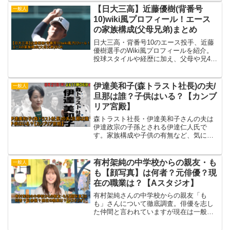
【日大三高】近藤優樹(背番号
一般人
10)wiki風プロフィール！エース
の家族構成(父母兄弟)まとめ
日大三高・背番号10のエース投手、近藤
優樹選手のWiki風プロフィールを紹介。
投球スタイルや経歴に加え、父母や兄4人
との家族エピソードまで徹底解説しま
す。
伊達美和子(森トラスト社長)の夫/
一般人
旦那は誰？子供はいる？【カンブ
リア宮殿】
森トラスト社長・伊達美和子さんの夫は
伊達政宗の子孫とされる伊達仁人氏で
す。家族構成や子供の有無など、気にな
るプライベート情報をまとめました。
有村架純の中学校からの親友・も
一般人
も【顔写真】は何者？元俳優？現
在の職業は？【Aスタジオ】
有村架純さんの中学校からの親友「も
も」さんについて徹底調査。俳優を志し
た仲間と言われていますが現在は一般人
で、顔写真や職業は非公開。Aスタジオ
+で語られた素顔やエピソードをまとめま