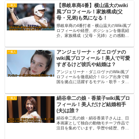
【県岐阜商4番】横山温大のwiki
一般人
風プロフィール！家族構成(父
母・兄弟)も気になる！
県岐阜商の4番打者・横山温大のWiki風プ
ロフィールや経歴、ポジションを徹底紹
介。家族構成（父母・兄姉）との感動エ
ピソードもまとめ、甲子園で注目される
理由に迫ります。
アンジェリーナ・ダニロヴァの
一般人
wiki風プロフィール！美人で可愛
すぎるけど彼氏や結婚は？
アンジェリーナ・ダニロヴァのWiki風プ
ロフィールを徹底紹介！ロシア出身で韓
国を拠点に活躍するモデル・歌手・タレ
ントの経歴や年齢、代表作をまとめまし
た。さらに彼氏や結婚の噂、恋愛事情に
ついても最新情報を調査しています。
絹谷幸二の娘・香菜子wiki風プロ
一般人
フィール！美人だけど結婚相手
(夫)は誰？
絹谷幸二氏の娘・絹谷香菜子さんは、日
本画家として独自の動物モチーフ作品で
注目を集めています。学歴や経歴、作品
展示歴から結婚相手まで徹底紹介しま
す。