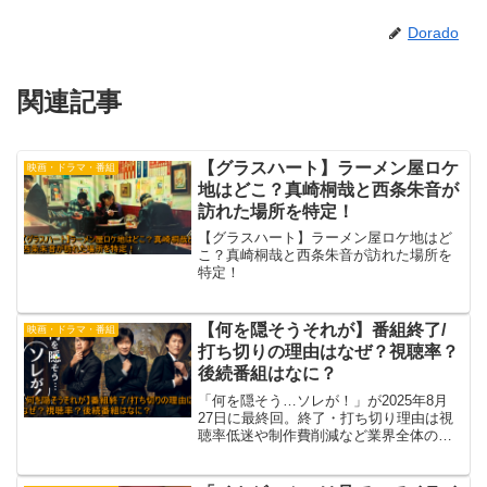
Dorado
関連記事
【グラスハート】ラーメン屋ロケ
映画・ドラマ・番組
地はどこ？真崎桐哉と西条朱音が
訪れた場所を特定！
【グラスハート】ラーメン屋ロケ地はど
こ？真崎桐哉と西条朱音が訪れた場所を
特定！
【何を隠そうそれが】番組終了/
映画・ドラマ・番組
打ち切りの理由はなぜ？視聴率？
後続番組はなに？
「何を隠そう…ソレが！」が2025年8月
27日に最終回。終了・打ち切り理由は視
聴率低迷や制作費削減など業界全体の事
情が背景にありました。後続番組は9月14
日からスタート予定で、人気企画や社会