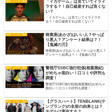
派ドキュメントを軸に新構成が展開され
「イカゲーム」は見ていてイライ
映画・ドラマ・番組
ます。
ラする？！自己破産すれば良くな
い？
「イカゲーム」は見ていてイライラす
る？！自己破産すれば良くない？
猗窩座(あかざ)はいい人？やっぱ
映画・ドラマ・番組
り悪人？アンケート結果は？！
【鬼滅の刃】
猗窩座(あかざ)はいい人？やっぱり悪人？
アンケート結果は？！【鬼滅の刃】
警視庁SSBC強行犯係(相葉雅紀)
映画・ドラマ・番組
がめちゃ面白い！口コミや評判も
調査！
警視庁SSBC強行犯係(相葉雅紀)がめちゃ
面白い！口コミや評判も調査！
【グラスハート】TENBLANK(テ
映画・ドラマ・番組
ンブランク)の名前の由来とは？
モデルは実在する？