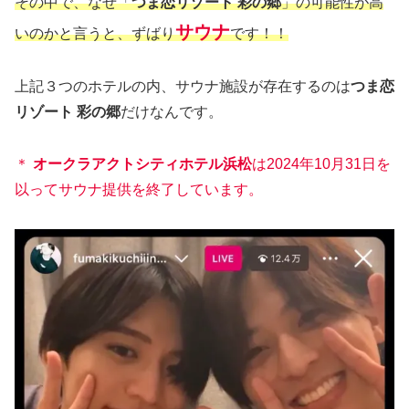
その中で、なぜ「
つま恋リゾート 彩の郷
」の可能性が高
サウナ
いのかと言うと、ずばり
です！！
上記３つのホテルの内、サウナ施設が存在するのは
つま恋
リゾート 彩の郷
だけなんです。
＊
オークラアクトシティホテル浜松
は
2024
年
10
月
31
日を
以ってサウナ提供を終了しています。