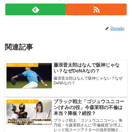
Dorado
関連記事
藤浪晋太郎はなんで阪神じゃな
芸能人・スポーツ選手・有名人
い？なぜDeNAなの？
藤浪晋太郎はなんで阪神じゃない？なぜ
DeNAなの？
ブラック戦士「ゴジュウユニコー
芸能人・スポーツ選手・有名人
ン(すみの)役」今森茉耶の不倫は
本当？降板？続投？
ブラック戦士「ゴジュウユニコーン」角
乃役・今森茉耶さんに“不倫疑惑”が浮上。
レッド役スーツアクターの浅井宏輔さん