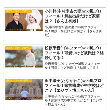
が降板する中、今森さんは続投となり現
場に波紋が広がっています。真相や今後
の展開を詳しく解説します。
小川梓(中村米吉の妻)wiki風プロ
芸能人・スポーツ選手・有名人
フィール！舞妓出身だけど家柄
は？【さんま御殿】
小川梓(中村米吉の妻)wiki風プロフィー
ル！舞妓出身だけど家柄は？【さんま御
殿】
松原果音(ゴルファー)wiki風プロ
芸能人・スポーツ選手・有名人
フィール！可愛いけど彼氏は？結
婚してる？
松原果音(ゴルファー)wiki風プロフィー
ル！可愛いけど彼氏は？結婚してる？
田中環子(たなかわこ)wiki風プロ
芸能人・スポーツ選手・有名人
フィール！家族構成や中学校はど
こ？【エジプト博士ちゃん】
田中環子(たなかわこ)wiki風プロフィー
ル！家族構成や中学校はどこ？【エジプ
ト博士ちゃん】