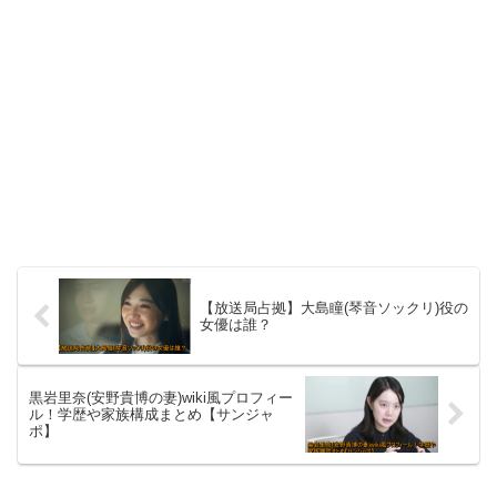
【放送局占拠】大島瞳(琴音ソックリ)役の
女優は誰？
黒岩里奈(安野貴博の妻)wiki風プロフィー
ル！学歴や家族構成まとめ【サンジャ
ポ】