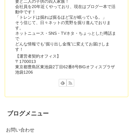
妻と二人の子供の四人家族！
会社員を20年近くやっており、現在はブログ一本で活
動中です！
「トレンドは掘れば掘るほど宝が眠っている。」
そう信じて、日々ネットの荒野を掘り進んでおりま
す。
ネットニュース・SNS・TVネタ・ちょっとした噂話ま
で
どんな情報でも“掘り出し金塊”に変えてお届けしま
す！
【運営者契約オフィス】
〒1700013
東京都豊島区東池袋2丁目62番8号BIGオフィスプラザ
池袋1206
ブログメニュー
お問い合わせ