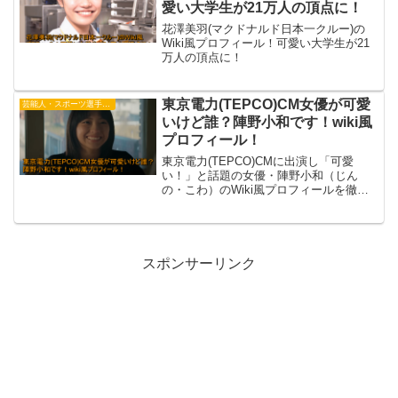
愛い大学生が21万人の頂点に！
花澤美羽(マクドナルド日本一クルー)の
Wiki風プロフィール！可愛い大学生が21
万人の頂点に！
東京電力(TEPCO)CM女優が可愛
芸能人・スポーツ選手・有名人
いけど誰？陣野小和です！wiki風
プロフィール！
東京電力(TEPCO)CMに出演し「可愛
い！」と話題の女優・陣野小和（じん
の・こわ）のWiki風プロフィールを徹底
紹介。年齢や経歴、魅力ポイントをわか
りやすくまとめました。
スポンサーリンク