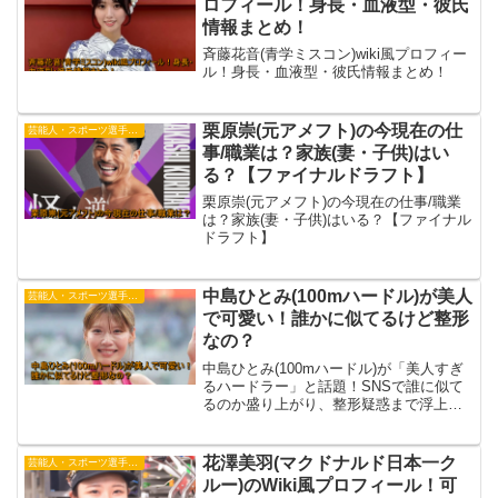
ロフィール！身長・血液型・彼氏
情報まとめ！
斉藤花音(青学ミスコン)wiki風プロフィー
ル！身長・血液型・彼氏情報まとめ！
栗原崇(元アメフト)の今現在の仕
芸能人・スポーツ選手・有名人
事/職業は？家族(妻・子供)はい
る？【ファイナルドラフト】
栗原崇(元アメフト)の今現在の仕事/職業
は？家族(妻・子供)はいる？【ファイナル
ドラフト】
中島ひとみ(100mハードル)が美人
芸能人・スポーツ選手・有名人
で可愛い！誰かに似てるけど整形
なの？
中島ひとみ(100mハードル)が「美人すぎ
るハードラー」と話題！SNSで誰に似て
るのか盛り上がり、整形疑惑まで浮上し
ています。噂の真相や過去の写真、美貌
の秘密に迫ります。
花澤美羽(マクドナルド日本一ク
芸能人・スポーツ選手・有名人
ルー)のWiki風プロフィール！可