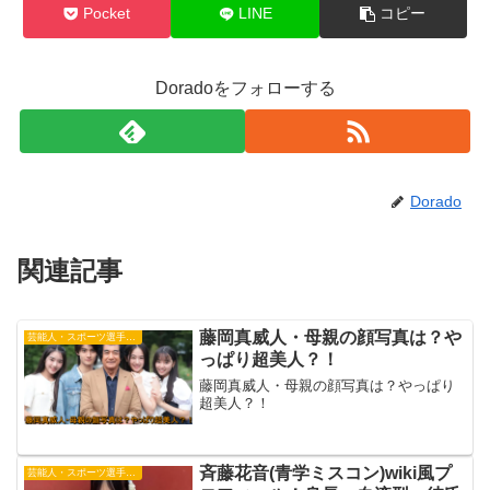
Pocket
LINE
コピー
Doradoをフォローする
Dorado
関連記事
藤岡真威人・母親の顔写真は？や
芸能人・スポーツ選手・有名人
っぱり超美人？！
藤岡真威人・母親の顔写真は？やっぱり
超美人？！
斉藤花音(青学ミスコン)wiki風プ
芸能人・スポーツ選手・有名人