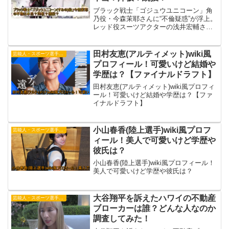
ブラック戦士「ゴジュウユニコーン」角
乃役・今森茉耶さんに“不倫疑惑”が浮上。
レッド役スーツアクターの浅井宏輔さん
が降板する中、今森さんは続投となり現
場に波紋が広がっています。真相や今後
の展開を詳しく解説します。
田村友恵(アルティメット)wiki風
芸能人・スポーツ選手・有名人
プロフィール！可愛いけど結婚や
学歴は？【ファイナルドラフト】
田村友恵(アルティメット)wiki風プロフィ
ール！可愛いけど結婚や学歴は？【ファ
イナルドラフト】
小山春香(陸上選手)wiki風プロフ
芸能人・スポーツ選手・有名人
ィール！美人で可愛いけど学歴や
彼氏は？
小山春香(陸上選手)wiki風プロフィール！
美人で可愛いけど学歴や彼氏は？
大谷翔平を訴えたハワイの不動産
芸能人・スポーツ選手・有名人
ブローカーは誰？どんな人なのか
調査してみた！