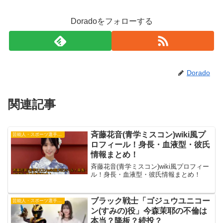
Doradoをフォローする
Dorado
関連記事
斉藤花音(青学ミスコン)wiki風プ
芸能人・スポーツ選手・有名人
ロフィール！身長・血液型・彼氏
情報まとめ！
斉藤花音(青学ミスコン)wiki風プロフィー
ル！身長・血液型・彼氏情報まとめ！
ブラック戦士「ゴジュウユニコー
芸能人・スポーツ選手・有名人
ン(すみの)役」今森茉耶の不倫は
本当？降板？続投？