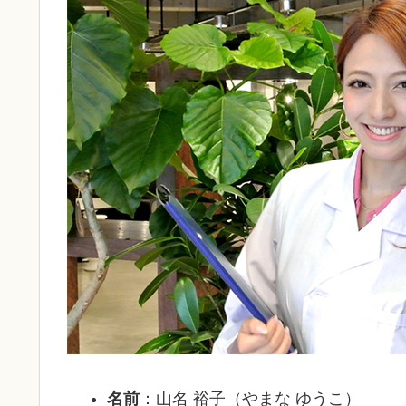
名前
：山名 裕子（やまな ゆうこ）