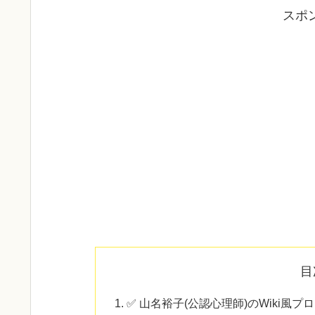
スポ
目
✅ 山名裕子(公認心理師)のWiki